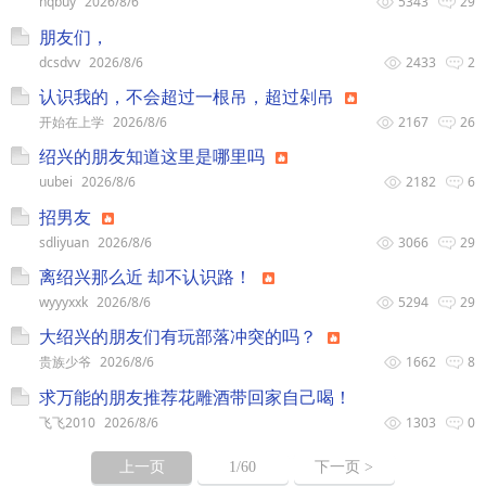
hqbuy
2026/8/6
5343
29
朋友们，
dcsdvv
2026/8/6
2433
2
认识我的，不会超过一根吊，超过剁吊
开始在上学
2026/8/6
2167
26
绍兴的朋友知道这里是哪里吗
uubei
2026/8/6
2182
6
招男友
sdliyuan
2026/8/6
3066
29
离绍兴那么近 却不认识路！
wyyyxxk
2026/8/6
5294
29
大绍兴的朋友们有玩部落冲突的吗？
贵族少爷
2026/8/6
1662
8
求万能的朋友推荐花雕酒带回家自己喝！
飞飞2010
2026/8/6
1303
0
上一页
1
/60
下一页 >