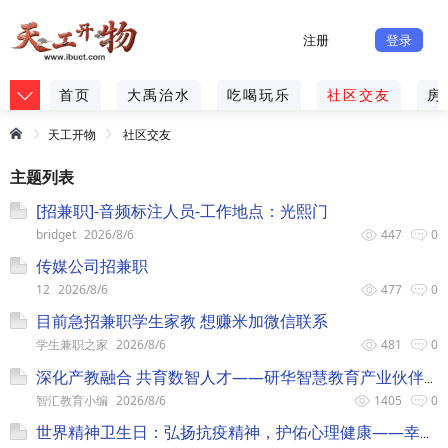
注册
登录
首页
大禹治水
吃喝玩乐
社区交友
房
天工开物
社区交友
主题列表
[招兼职]-音频标注人员-工作地点：光熙门
bridget
2026/8/6
447
0
传媒公司招兼职
12
2026/8/6
477
0
目前急招兼职学生家教 想赚米加微信联系
学生兼职之家
2026/8/6
481
0
深化产教融合 共育数智人才——研华智慧教育产业伙伴峰会将在昆山举办
智汇教育小编
2026/8/6
1405
0
世界精神卫生日：弘扬抗疫精神，护佑心理健康——幸福俱乐部心理管家服务特惠“七日谈”十月上新！