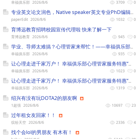
幸福俱乐部
2026/8/6
3709
0
专业英文论文润色，Native speaker英文专业PhD编辑，留学咨询
paperEdit
2026/8/6
1032
0
育博远教育招聘校园宣传代理啦 快来了解一下
育博远教育
2026/8/6
945
0
学业、导师太难搞？心理管家来帮忙！——幸福俱乐部心理管家服务特惠“七日谈”九月上新
幸福俱乐部
2026/8/6
935
0
让心理走进千家万户！ 幸福俱乐部心理管家服务特惠“七日谈”——八月上新！
幸福俱乐部
2026/8/6
1023
0
让心理走进千家万户！ 幸福俱乐部心理管家服务特惠“七日谈”重磅来袭！
幸福俱乐部
2026/8/6
1319
0
绍兴有没有玩DOTA2的朋友啊
1超强
2026/8/6
10697
23
过年租女友回家！！
缤纷天空
2026/8/6
2336
4
找个会lol的男朋友 有木有！